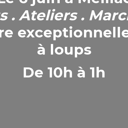
 . Ateliers . Mar
re exceptionnelle
à loups
De
10h
à
1h