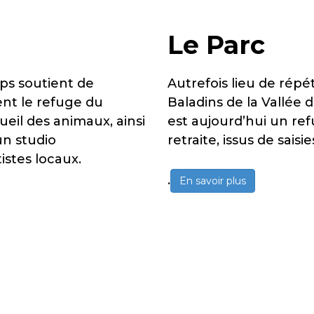
Le Parc
ups soutient de
Autrefois lieu de répé
nt le refuge du
Baladins de la Vallée 
ueil des animaux, ainsi
est aujourd’hui un ref
un studio
retraite, issus de saisi
istes locaux.
.
En savoir plus