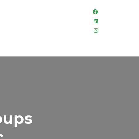
facebook
linkedin
instagram
oups
c