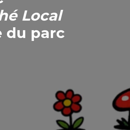
ché Local
 du parc