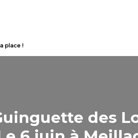
a place !
Guinguette des L
Le
6 juin
à Meilla